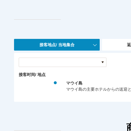
接客地点/ 当地集合
返
接客时间/ 地点
マウイ島
マウイ島の主要ホテルからの送迎と