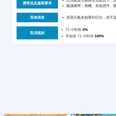
山頂氣溫可能降至冰點以下，
携带品及服装要求
建議攜帶：相機、有效證件、
其他信息
若因天氣未能看到日出，恕不
72 小时前
0%
取消规则
开始前 72 小时内
100%