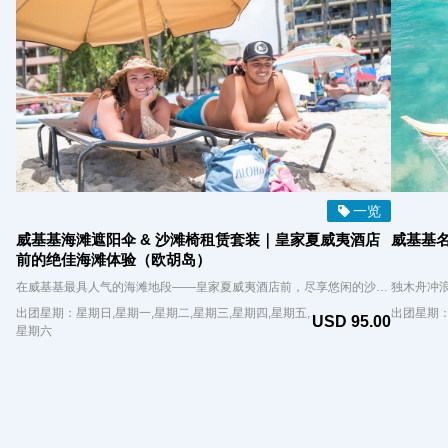
一览
威基基海滩遮阳伞 & 沙滩椅租赁套装｜皇家夏威夷酒店
威基基
前的绝佳海滩体验（欧胡岛）
在威基基最具人气的海滩地段——皇家夏威夷酒店前，尽享悠闲的沙滩时光！租赁一套遮阳伞与沙滩椅，让您在阳光下轻松休息，无惧高温，舒适欣赏迷人海景。 您的预订将确保您获得一套遮阳伞和椅子。当天报到时，我们将尽力根据当日可用情况，安排您偏好的座位位置（如前排或后排），但位置安排将视实际空位而定。 无论是静静地欣赏海浪拍岸，还是观察沙滩上形形色色的人群，这里都是享受夏威夷魅力的理想之地。
出团星期：星期日,星期一,星期二,星期三,星期四,星期五,
出团星期
USD 95.00
星期六