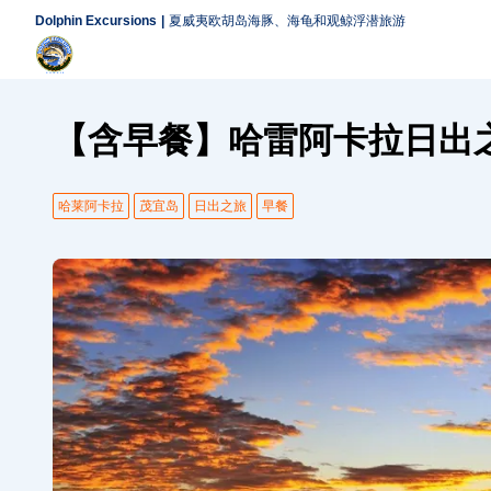
Dolphin Excursions
夏威夷欧胡岛海豚、海龟和观鲸浮潜旅游
【含早餐】哈雷阿卡拉日出
哈莱阿卡拉
茂宜岛
日出之旅
早餐