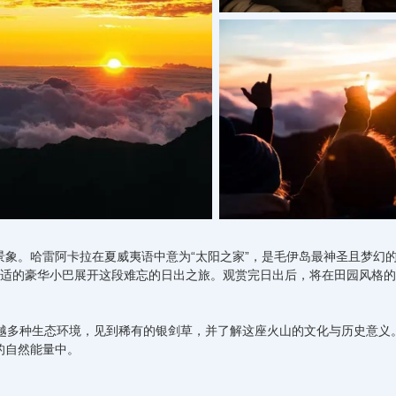
象。哈雷阿卡拉在夏威夷语中意为“太阳之家”，是毛伊岛最神圣且梦幻
s带领，搭乘舒适的豪华小巴展开这段难忘的日出之旅。观赏完日出后，将在田园风格的C
穿越多种生态环境，见到稀有的银剑草，并了解这座火山的文化与历史意义
的自然能量中。