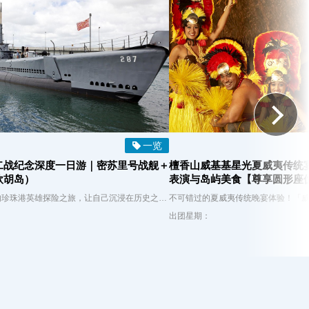
一览
二战纪念深度一日游｜密苏里号战舰＋
檀香山威基基星光夏威夷传统
欧胡岛）
表演与岛屿美食【尊享圆形座
在欧胡岛上，通过我们的珍珠港英雄探险之旅，让自己沉浸在历史之中。体验从珍珠港突袭到日本在密苏里号战舰上投降的完整二战历程。您的探险之旅还包括参观亚利桑那纪念馆、密苏里号战舰、鲍芬号潜艇、珍珠港航空博物馆等景点。
出团星期：