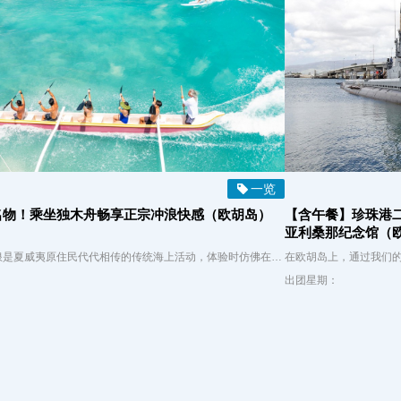
一览
名物！乘坐独木舟畅享正宗冲浪快感（欧胡岛）
【含午餐】珍珠港
亚利桑那纪念馆（
独木舟冲浪是夏威夷原住民代代相传的传统海上活动，体验时仿佛在海浪中坐上天然的过山车！威基基海滩是目前唯一可以体验这一刺激项目的地方，由两位专业认证的独木舟船长带领，指导您安全地划桨冲浪，适合所有体验者，包括初学者和家庭游客。 您和团队将一起划向冲浪区，轮流挑战海浪，享受乘风破浪的独特快感。这将会成为您夏威夷之旅中最难忘的记忆之一！
：
出团星期：