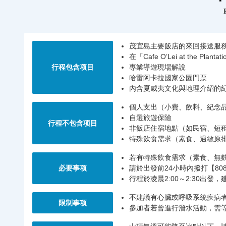
茂宜島主要飯店的來回接送服
在「Cafe O’Lei at the Pl
行程包含项目
專業導遊現場解說
哈雷阿卡拉國家公園門票
內含夏威夷文化與地理介紹的
個人支出（小費、飲料、紀念
自選旅遊保險
行程不包含项目
非飯店住宿地點（如民宿、短
特殊飲食需求（素食、過敏原
若有特殊飲食需求（素食、無
必要事项
請於出發前24小時內撥打【808-
行程於凌晨2:00～2:30出發
不建議有心臟或呼吸系統疾病
限制事项
參加者若曾進行潛水活動，需等