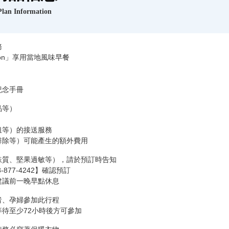
Plan Information
務
antation」享用當地風味早餐
紀念手冊
品等）
租等）的接送服務
排除等）可能產生的額外費用
麩質、堅果過敏等），請於預訂時告知
877-4242】確認預訂
，建議前一晚早點休息
者、孕婦參加此行程
待至少72小時後方可參加