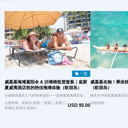
一览
威基基海滩遮阳伞 & 沙滩椅租赁套装｜皇家
威基基名物！乘坐
夏威夷酒店前的绝佳海滩体验（欧胡岛）
（欧胡岛）
在威基基最具人气的海滩地段——皇家夏威夷酒店前，尽享悠闲的沙滩时光！租赁一套遮阳伞与沙滩椅，让您在阳光下轻松休息，无惧高温，舒适欣赏迷人海景。 您的预订将确保您获得一套遮阳伞和椅子。当天报到时，我们将尽力根据当日可用情况，安排您偏好的座位位置（如前排或后排），但位置安排将视实际空位而定。 无论是静静地欣赏海浪拍岸，还是观察沙滩上形形色色的人群，这里都是享受夏威夷魅力的理想之地。
出团星期：星期日,星期一,星期二,星期三,
出团星期：
USD 95.00
星期四,星期五,星期六