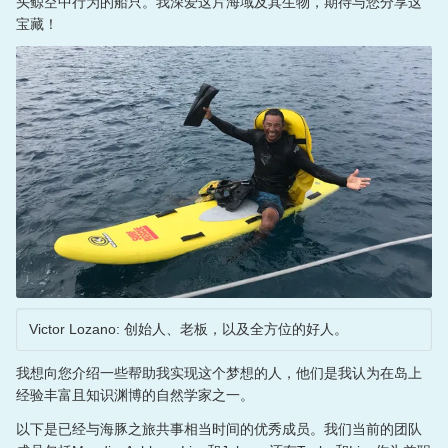
头鲸空中行为的船只。我深爱这片海域及其生物，期待与您分享这
宝藏！
海豚、鲸鱼及观赏信息
Spinners Cafe
影视制作
更多信息
船员博客 (英语)
联系信息与方向(英语)
关于我们
Victor Lozano: 创始人、老板，以及全方位的好人。
常见问题
我想向您介绍一些帮助我实现这个梦想的人，他们是我认为在岛上
经验丰富且知识渊博的自然学家之一。
ENGLISH
以下是已经与海豚之旅共事相当时间的优秀成员。我们当前的团队
语言