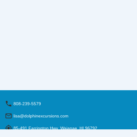
808-239-5579
lisa@dolphinexcursions.com
85-491 Farrington Hwy, Waianae, HI 96792