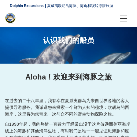
Dolphin Excursions
夏威夷欧胡岛海豚、海龟和观鲸浮潜旅游
首页
认识我们的船员
游览
夏威夷欧胡岛海豚之旅
夏威夷欧胡岛观鲸
Aloha！欢迎来到海豚之旅
夏威夷欧胡岛下午海龟探险之旅
在过去的二十八年里，我有幸在夏威夷群岛为来自世界各地的客人
其他活动
提供导游服务。我诚邀您来探索一个鲜为人知的秘境：欧胡岛的西
海岸，这里将为您带来一次与众不同的野生动物探险之旅。
关于与信息
自1998年起，我的热情一直致力于经常出没于这片偏远而美丽海岸
认识我们的船员
线上的海豚和其他海洋生物，有时我们是唯一一艘见证斑海豚和座