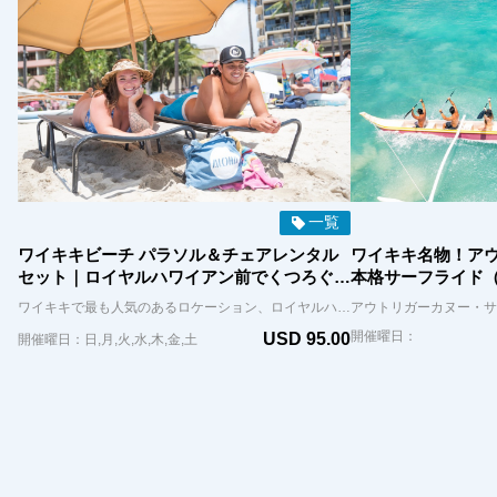
一覧
ワイキキビーチ パラソル＆チェアレンタル
ワイキキ名物！ア
セット｜ロイヤルハワイアン前でくつろぐ贅
本格サーフライド
沢ビーチ時間（オアフ島）
ワイキキで最も人気のあるロケーション、ロイヤルハワイアンホテル前の白砂のビーチで、ゆったりとした南国時間を楽しみませんか？パラソルとビーチチェアのレンタルセットで、日差しを気にせず快適に海辺のひとときを満喫できます。 お申し込みいただいたお客様には、パラソルセットを1組確実にご用意いたします。当日のチェックイン時には、可能な限りご希望の位置（最前列、後列など）にお席をご案内いたしますが、配置はその日の空き状況により異なります。 ビーチの風景を眺めながらリラックスしたり、人々の行き交う様子を楽しんだり…ワイキキならではの過ごし方をぜひ体験してください。
開催曜日：
USD 95.00
開催曜日：日,月,火,水,木,金,土