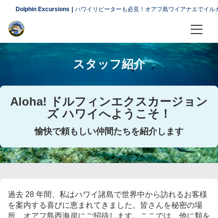
Dolphin Excursions
ハワイリピーターも必見！オアフ島ワイアナエでイルカと
ホーム
スタッフ紹介
ツアー
イルカツアー
Aloha! ドルフィンエクスカージョン
ズ ハワイへようこそ！
ウミガメツアー
愉快で頼もしい仲間たちを紹介します
ホエールウォッチング
その他アクティビティ＆ツアー
知る得情報
過去 28 年間、私はハワイ諸島で世界中から訪れるお客様
を案内する喜びに恵まれてきました。皆さんを秘密の場
スタッフ紹介
所、オアフ島西海岸にご招待します。ここでは、他に類を