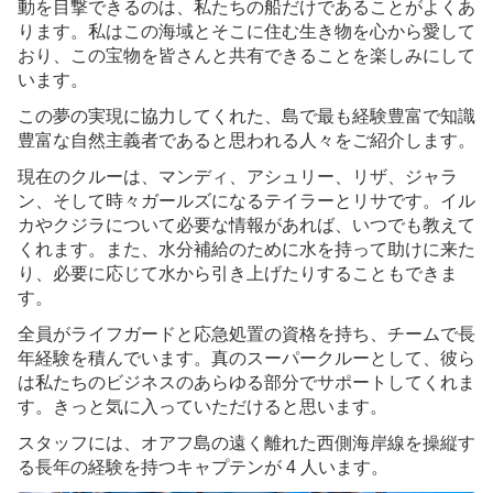
動を目撃できるのは、私たちの船だけであることがよくあ
ります。私はこの海域とそこに住む生き物を心から愛して
日本語
おり、この宝物を皆さんと共有できることを楽しみにして
います。
简体中文
この夢の実現に協力してくれた、島で最も経験豊富で知識
豊富な自然主義者であると思われる人々をご紹介します。
現在のクルーは、マンディ、アシュリー、リザ、ジャラ
ン、そして時々ガールズになるテイラーとリサです。イル
カやクジラについて必要な情報があれば、いつでも教えて
くれます。
また、水分補給のために水を持って助けに来た
り、必要に応じて水から引き上げたりすることもできま
す。
全員がライフガードと応急処置の資格を持ち、チームで長
年経験を積んでいます。真のスーパークルーとして、彼ら
は私たちのビジネスのあらゆる部分でサポートしてくれま
す。きっと気に入っていただけると思います。
スタッフには、オアフ島の遠く離れた西側海岸線を操縦す
る長年の経験を持つキャプテンが 4 人います。