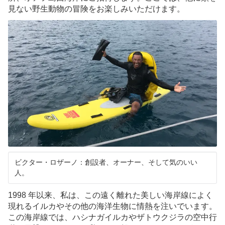
見ない野生動物の冒険をお楽しみいただけます。
イルカ＆クジラ情報
スピナーズカフェ
映画制作
もっと見る
スタッフブログ(英語)
コンタクト(英語)
会社案内
ビクター・ロザーノ：創設者、オーナー、そして気のいい
人。
よくあるお問合せ
1998 年以来、私は、この遠く離れた美しい海岸線によく
ENGLISH
現れるイルカやその他の海洋生物に情熱を注いでいます。
この海岸線では、ハシナガイルカやザトウクジラの空中行
言語