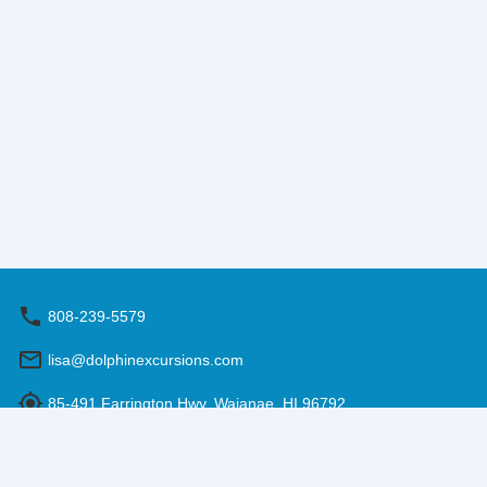
808-239-5579
lisa@dolphinexcursions.com
85-491 Farrington Hwy, Waianae, HI 96792
営業時間: 9:00 - 17:00